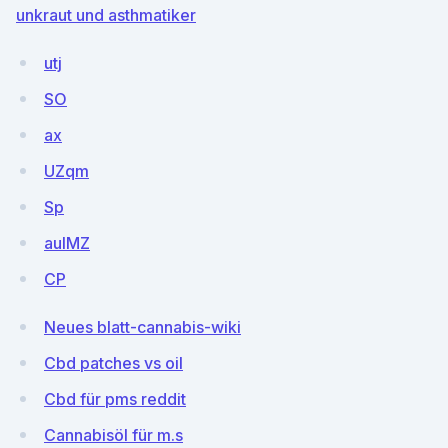
unkraut und asthmatiker
utj
SO
ax
UZqm
Sp
aulMZ
CP
Neues blatt-cannabis-wiki
Cbd patches vs oil
Cbd für pms reddit
Cannabisöl für m.s