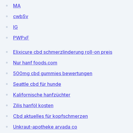
MA
cwbSv
IG
PWPxF
Elixicure cbd schmerzlinderung roll-on preis
Nur hanf foods.com
500mg cbd gummies bewertungen
Seattle cbd für hunde
Kalifornische hanfzüchter
Zilis hanföl kosten
Cbd aktuelles für kopfschmerzen
Unkraut-apotheke arvada co