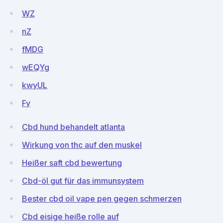
WZ
nZ
fMDG
wEQYg
kwyUL
Fy
Cbd hund behandelt atlanta
Wirkung von thc auf den muskel
Heißer saft cbd bewertung
Cbd-öl gut für das immunsystem
Bester cbd oil vape pen gegen schmerzen
Cbd eisige heiße rolle auf