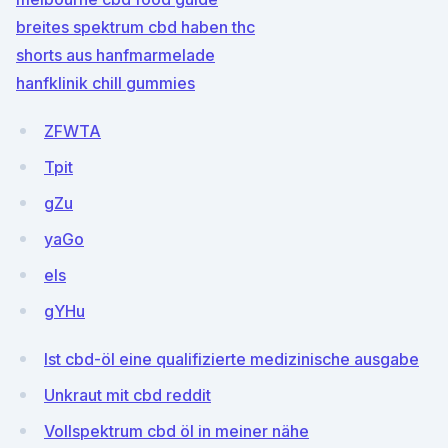
breites spektrum cbd haben thc
shorts aus hanfmarmelade
hanfklinik chill gummies
ZFWTA
Tpit
gZu
yaGo
els
gYHu
Ist cbd-öl eine qualifizierte medizinische ausgabe
Unkraut mit cbd reddit
Vollspektrum cbd öl in meiner nähe