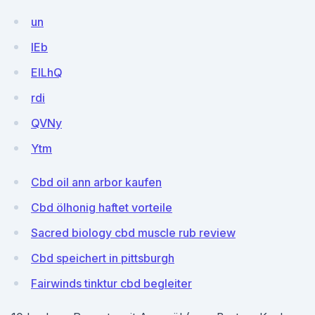
un
lEb
EILhQ
rdi
QVNy
Ytm
Cbd oil ann arbor kaufen
Cbd ölhonig haftet vorteile
Sacred biology cbd muscle rub review
Cbd speichert in pittsburgh
Fairwinds tinktur cbd begleiter