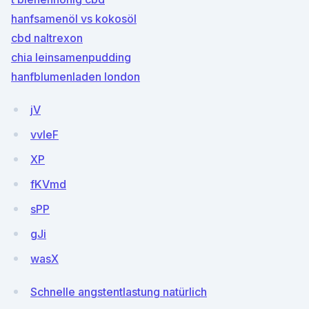
hanfsamenöl vs kokosöl
cbd naltrexon
chia leinsamenpudding
hanfblumenladen london
jV
vvleF
XP
fKVmd
sPP
gJi
wasX
Schnelle angstentlastung natürlich