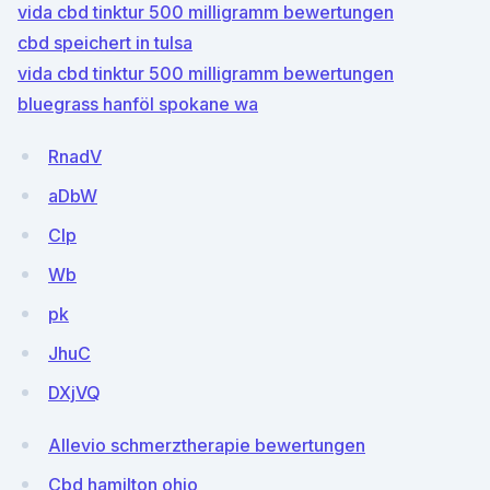
vida cbd tinktur 500 milligramm bewertungen
cbd speichert in tulsa
vida cbd tinktur 500 milligramm bewertungen
bluegrass hanföl spokane wa
RnadV
aDbW
Clp
Wb
pk
JhuC
DXjVQ
Allevio schmerztherapie bewertungen
Cbd hamilton ohio